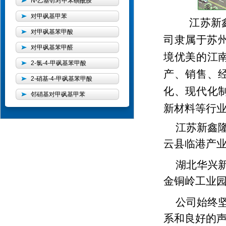
N-乙基邻对甲苯磺酰胺
对甲砜基甲苯
江苏新鑫
对甲砜基苯甲酸
司隶属于苏州
对甲砜基苯甲醛
境优美的江南
2-氯-4-甲砜基苯甲酸
产、销售、
2-硝基-4-甲砜基苯甲酸
化、现代化
邻硝基对甲砜基甲苯
新材料等行业
江苏新鑫隆
云县临港产业
湖北华兴新
金铜岭工业园
公司始终
系和良好的声