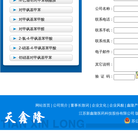
N-乙基邻对甲苯磺酰胺
公司名称：
对甲砜基甲苯
对甲砜基苯甲酸
联系电话：
对甲砜基苯甲醛
联系手机：
2-氯-4-甲砜基苯甲酸
联系传真：
2-硝基-4-甲砜基苯甲酸
电子邮件：
邻硝基对甲砜基甲苯
其它说明：
验 证 码：
网站首页
|
公司简介
|
董事长致词
|
企业文化
|
企业风貌
|
鑫隆产
江苏新鑫隆医药科技股份有限公司
版
苏公