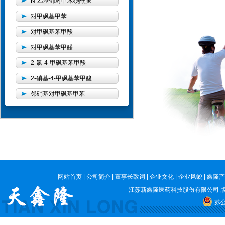
N-乙基邻对甲苯磺酰胺
对甲砜基甲苯
对甲砜基苯甲酸
对甲砜基苯甲醛
2-氯-4-甲砜基苯甲酸
2-硝基-4-甲砜基苯甲酸
邻硝基对甲砜基甲苯
网站首页
|
公司简介
|
董事长致词
|
企业文化
|
企业风貌
|
鑫隆产
江苏新鑫隆医药科技股份有限公司
版
苏公