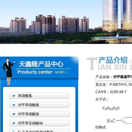
产品名称：
对甲砜基甲
英文名：P-METHYL SU
CAS号：3185-99-7
苯磺酰氯
分子式：
对甲苯磺酰氯
C
H
0
S
8
10
2
对甲苯磺酰胺
对甲苯亚磺酸钠
结构式