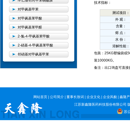
N-乙基邻对甲苯磺酰胺
技术指标：
对甲砜基甲苯
测试项目：
对甲砜基苯甲酸
外 观：
含量：
对甲砜基苯甲醛
熔 点：
2-氯-4-甲砜基苯甲酸
水 份：
2-硝基-4-甲砜基苯甲酸
溶解性能：
包装：25KG塑编袋或5
邻硝基对甲砜基甲苯
装10000KG。
备注：出口询盘可直接拨打
网站首页
|
公司简介
|
董事长致词
|
企业文化
|
企业风貌
|
鑫隆产
江苏新鑫隆医药科技股份有限公司
版
苏公