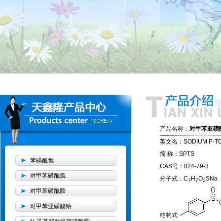
产品名称：
对甲苯亚磺
英文名：SODIUM P-TO
简 称：SPTS
苯磺酰氯
CAS号：824-79-3
对甲苯磺酰氯
分子式：C
H
O
SNa
7
7
2
对甲苯磺酰胺
对甲苯亚磺酸钠
结构式