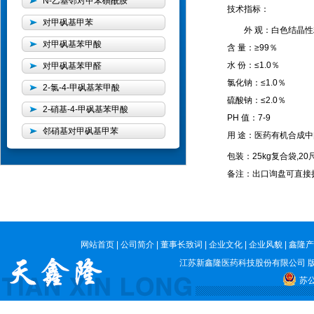
N-乙基邻对甲苯磺酰胺
技术指标：
对甲砜基甲苯
外 观：白色结晶
对甲砜基苯甲酸
含 量：≥99％
水 份：≤1.0％
对甲砜基苯甲醛
氯化钠：≤1.0％
2-氯-4-甲砜基苯甲酸
硫酸钠：≤2.0％
2-硝基-4-甲砜基苯甲酸
PH 值：7-9
邻硝基对甲砜基甲苯
用 途：医药有机合成中
包装：25kg复合袋,20
备注：出口询盘可直接拨打
网站首页
|
公司简介
|
董事长致词
|
企业文化
|
企业风貌
|
鑫隆产
江苏新鑫隆医药科技股份有限公司
版
苏公