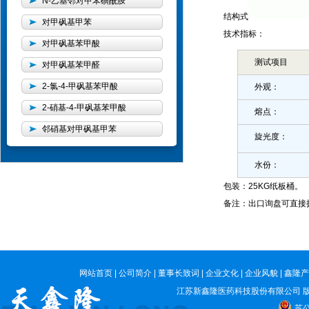
N-乙基邻对甲苯磺酰胺
结构式
对甲砜基甲苯
技术指标：
对甲砜基苯甲酸
测试项目
对甲砜基苯甲醛
2-氯-4-甲砜基苯甲酸
外观：
2-硝基-4-甲砜基苯甲酸
熔点：
邻硝基对甲砜基甲苯
旋光度：
水份：
包装：25KG纸板桶。
备注：出口询盘可直接拨打
网站首页
|
公司简介
|
董事长致词
|
企业文化
|
企业风貌
|
鑫隆产
江苏新鑫隆医药科技股份有限公司
版
苏公