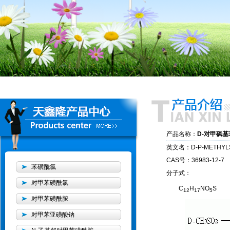
产品名称：
D-对甲砜
英文名：D-P-METHYLSU
CAS号：36983-12-7
苯磺酰氯
分子式：
对甲苯磺酰氯
C
H
NO
S
12
17
5
对甲苯磺酰胺
对甲苯亚磺酸钠